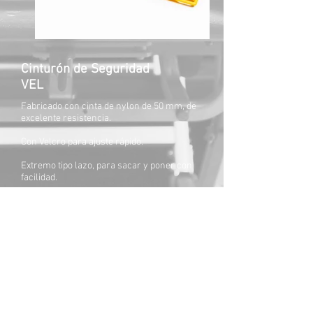
Cinturón de Seguridad
VEL
Fabricado con cinta de nylon de 50 mm, de
excelente resistencia.
Con Velcro para ajuste rápido.
Extremo tipo lazo, para sacar y poner con
facilidad.
Colores disponibles: azul, amarillo, rojo,
negro, verde.
20 de Septiembre 421, José Mármol
Buenos Aires, ARGENTINA | + 54 9 11 4291-2919
Contacto