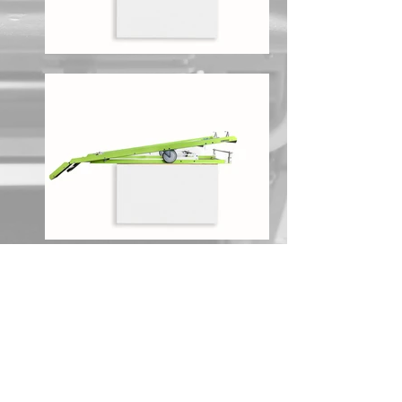
Bancada porta camilla
mod 760
Diseñada para brindar mayor confort y
seguridad al paciente, y las mejores
condiciones ergonométricas para el
personal técnico, sanitario y médico del
área de transporte en emergencias
médicas.